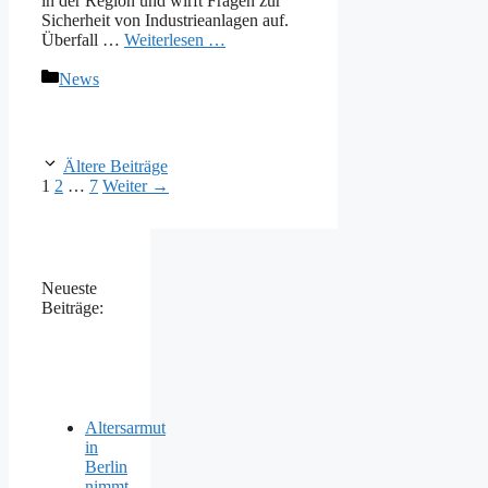
in der Region und wirft Fragen zur
Sicherheit von Industrieanlagen auf.
Überfall …
Weiterlesen …
Kategorien
News
Ältere Beiträge
Seite
Seite
Seite
1
2
…
7
Weiter
→
Neueste
Beiträge:
Altersarmut
in
Berlin
nimmt