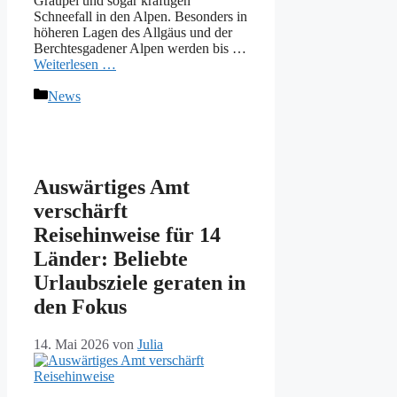
Graupel und sogar kräftigen
Schneefall in den Alpen. Besonders in
höheren Lagen des Allgäus und der
Berchtesgadener Alpen werden bis …
Weiterlesen …
Kategorien
News
Auswärtiges Amt
verschärft
Reisehinweise für 14
Länder: Beliebte
Urlaubsziele geraten in
den Fokus
14. Mai 2026
von
Julia