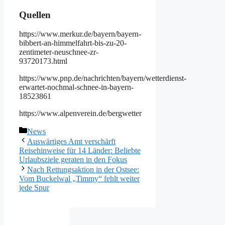
Quellen
https://www.merkur.de/bayern/bayern-
bibbert-an-himmelfahrt-bis-zu-20-
zentimeter-neuschnee-zr-
93720173.html
https://www.pnp.de/nachrichten/bayern/wetterdienst-
erwartet-nochmal-schnee-in-bayern-
18523861
https://www.alpenverein.de/bergwetter
Kategorien
News
Auswärtiges Amt verschärft
Reisehinweise für 14 Länder: Beliebte
Urlaubsziele geraten in den Fokus
Nach Rettungsaktion in der Ostsee:
Vom Buckelwal „Timmy“ fehlt weiter
jede Spur