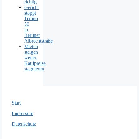
richtig
Gericht
stoppt
Tempo
50
in
Berliner
Albrechtstraße
Mieten
steigen
weiter,
Kaufpreise
stagnieren
Start
Impressum
Datenschutz