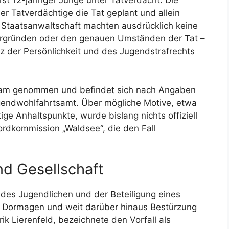
st 12-jähriger Junge unter Tatverdacht. Die
er Tatverdächtige die Tat geplant und allein
d Staatsanwaltschaft machten ausdrücklich keine
tergründen oder den genauen Umständen der Tat –
tz der Persönlichkeit und des Jugendstrafrechts
sam genommen und befindet sich nach Angaben
gendwohlfahrtsamt. Über mögliche Motive, etwa
ige Anhaltspunkte, wurde bislang nichts offiziell
rdkommission „Waldsee“, die den Fall
nd Gesellschaft
es Jugendlichen und der Beteiligung eines
in Dormagen und weit darüber hinaus Bestürzung
ik Lierenfeld, bezeichnete den Vorfall als