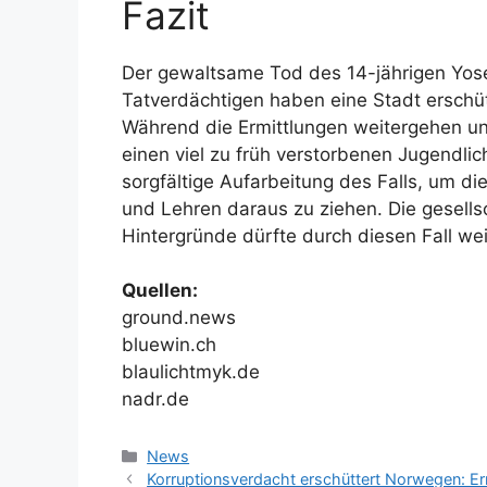
Fazit
Der gewaltsame Tod des 14-jährigen Yose
Tatverdächtigen haben eine Stadt erschü
Während die Ermittlungen weitergehen und
einen viel zu früh verstorbenen Jugendlic
sorgfältige Aufarbeitung des Falls, um di
und Lehren daraus zu ziehen. Die gesells
Hintergründe dürfte durch diesen Fall we
Quellen:
ground.news
bluewin.ch
blaulichtmyk.de
nadr.de
Kategorien
News
Korruptionsverdacht erschüttert Norwegen: Er