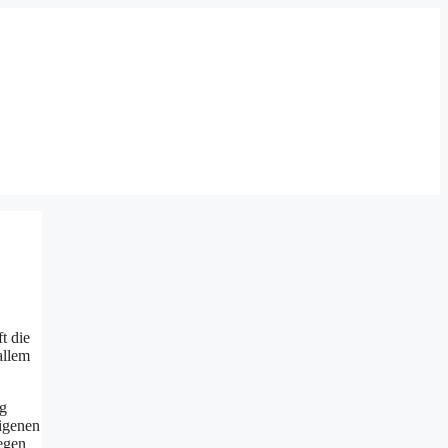
t die
allem
ag
eigenen
gegen