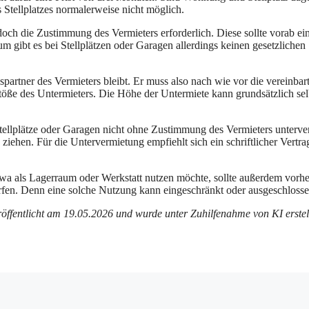
 Stellplatzes normalerweise nicht möglich.
doch die Zustimmung des Vermieters erforderlich. Diese sollte vorab ei
m gibt es bei Stellplätzen oder Garagen allerdings keinen gesetzlichen
spartner des Vermieters bleibt. Er muss also nach wie vor die vereinbar
töße des Untermieters. Die Höhe der Untermiete kann grundsätzlich sel
tellplätze oder Garagen nicht ohne Zustimmung des Vermieters unterve
iehen. Für die Untervermietung empfiehlt sich ein schriftlicher Vertrag
twa als Lagerraum oder Werkstatt nutzen möchte, sollte außerdem vorhe
rfen. Denn eine solche Nutzung kann eingeschränkt oder ausgeschlosse
röffentlicht am 19.05.2026 und wurde unter Zuhilfenahme von KI erstell