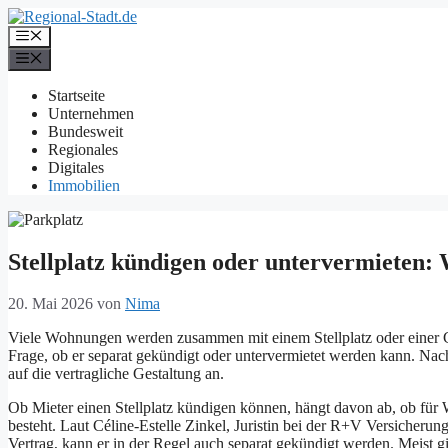
Zum
Inhalt
Menü
springen
Menü
Startseite
Unternehmen
Bundesweit
Regionales
Digitales
Immobilien
Stellplatz kündigen oder untervermieten:
20. Mai 2026
von
Nima
Viele Wohnungen werden zusammen mit einem Stellplatz oder einer Garag
Frage, ob er separat gekündigt oder untervermietet werden kann. Na
auf die vertragliche Gestaltung an.
Ob Mieter einen Stellplatz kündigen können, hängt davon ab, ob für 
besteht. Laut Céline-Estelle Zinkel, Juristin bei der R+V Versicherung
Vertrag, kann er in der Regel auch separat gekündigt werden. Meist g