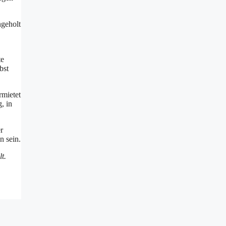
ngeholt
te
bst
rmietet
, in
r
n sein.
t.