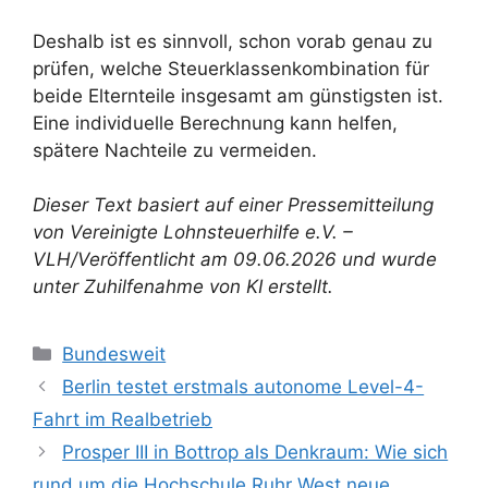
Deshalb ist es sinnvoll, schon vorab genau zu
prüfen, welche Steuerklassenkombination für
beide Elternteile insgesamt am günstigsten ist.
Eine individuelle Berechnung kann helfen,
spätere Nachteile zu vermeiden.
Dieser Text basiert auf einer Pressemitteilung
von Vereinigte Lohnsteuerhilfe e.V. –
VLH/Veröffentlicht am 09.06.2026 und wurde
unter Zuhilfenahme von KI erstellt.
Kategorien
Bundesweit
Berlin testet erstmals autonome Level-4-
Fahrt im Realbetrieb
Prosper III in Bottrop als Denkraum: Wie sich
rund um die Hochschule Ruhr West neue