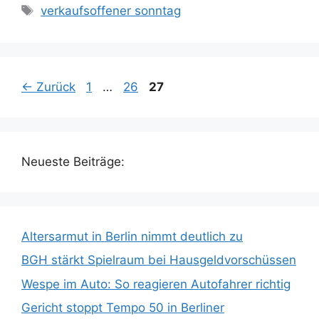
Schlagwörter
verkaufsoffener sonntag
Seite
Seite
Seite
←
Zurück
1
…
26
27
Neueste Beiträge:
Altersarmut in Berlin nimmt deutlich zu
BGH stärkt Spielraum bei Hausgeldvorschüssen
Wespe im Auto: So reagieren Autofahrer richtig
Gericht stoppt Tempo 50 in Berliner