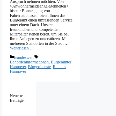
Anspruch nehmen möchten. Von
>Anwohnermeldeangelegenheiten<
bis zur Beantragung von
Fahrerlaubnissen, bietet Ihnen das
Bürgeramt einen umfassenden Service
unter einem Dach. Unsere
freundlichen und kompetenten
Mitarbeiter stehen bereit, um Sie bei
Ihren Anliegen zu unterstützen. Mit
mehreren Standorten in der Stadt …
Weiterlesen …
Kategorien
Schlagwörter
Bundesweit
Behördeninformationen
,
Bürgerämter
Hannover
,
Bürgerdienste
,
Rathaus
Hannover
Neueste
Beiträge: