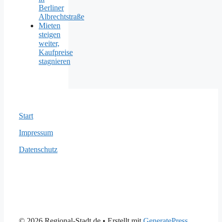
Berliner
Albrechtstraße
Mieten
steigen
weiter,
Kaufpreise
stagnieren
Start
Impressum
Datenschutz
© 2026 Regional-Stadt.de
• Erstellt mit
GeneratePress