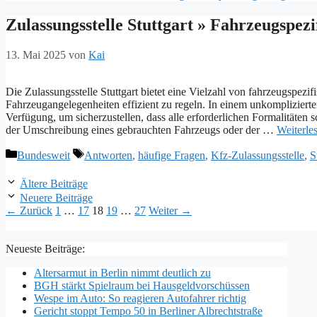
Zulassungsstelle Stuttgart » Fahrzeugspezi
13. Mai 2025
von
Kai
Die Zulassungsstelle Stuttgart bietet eine Vielzahl von fahrzeugspezif
Fahrzeugangelegenheiten effizient zu regeln. In einem unkompliziert
Verfügung, um sicherzustellen, dass alle erforderlichen Formalitäte
der Umschreibung eines gebrauchten Fahrzeugs oder der …
Weiterl
Kategorien
Schlagwörter
Bundesweit
Antworten
,
häufige Fragen
,
Kfz-Zulassungsstelle
,
S
Ältere Beiträge
Neuere Beiträge
Seite
Seite
Seite
Seite
Seite
←
Zurück
1
…
17
18
19
…
27
Weiter
→
Neueste Beiträge:
Altersarmut in Berlin nimmt deutlich zu
BGH stärkt Spielraum bei Hausgeldvorschüssen
Wespe im Auto: So reagieren Autofahrer richtig
Gericht stoppt Tempo 50 in Berliner Albrechtstraße