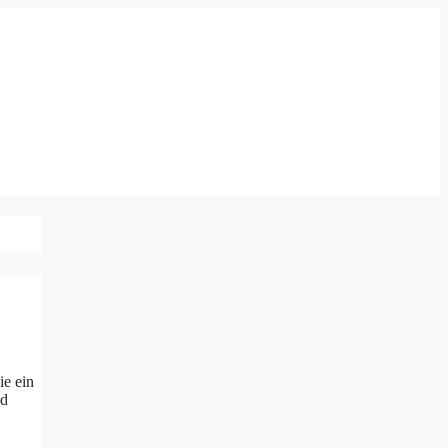
ie ein
nd