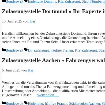
Kategorien
Schlagwörter
Bundesweit
Einleitung Dummy
,
Kfz-Zulassung
,
Stadt Nürnberg
Zulassungsstelle Dortmund » Ihr Experte 
10. Juni 2025
von
Kai
Herzlich willkommen bei der Zulassungsstelle Dortmund, Ihrem zuver
um die Anmeldung eines Neufahrzeugs, die Ummeldung bei einem W
stehen Ihnen mit Rat und Tat zur Seite. Unser erfahrenes Team sorgt 
Kategorien
Schlagwörter
Bundesweit
Dr. Zulassung
,
häufige Fragen
,
Kfz-Zulassung
,
Str
Zulassungsstelle Aachen » Fahrzeugverwal
6. Juni 2025
von
Kai
Wenn es um die Verwaltungen von Kraftfahrzeugen geht, ist die Zulas
Anliegen rund um das Thema Fahrzeuganmeldung und -abmeldung mit 
Umschreibung oder Abmeldung – die qualifizierten Mitarbeiter stehen
zu gestalten. Lassen …
Weiterlesen …
Kategorien
Schlagwörter
Bundesweit
Einleitung
,
häufige Fragen
,
Städteregion Aachen
,
St