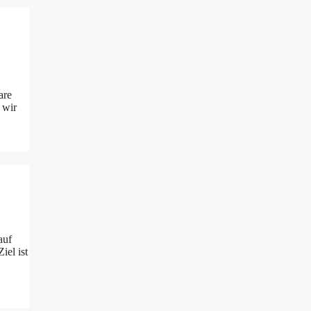
are
 wir
auf
iel ist