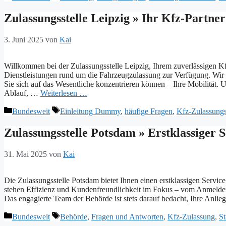
Zulassungsstelle Leipzig » Ihr Kfz-Partner
3. Juni 2025
von
Kai
Willkommen bei der Zulassungsstelle Leipzig, Ihrem zuverlässigen Kf
Dienstleistungen rund um die Fahrzeugzulassung zur Verfügung. Wir 
Sie sich auf das Wesentliche konzentrieren können – Ihre Mobilität. 
Ablauf, …
Weiterlesen …
Kategorien
Schlagwörter
Bundesweit
Einleitung Dummy
,
häufige Fragen
,
Kfz-Zulassung
Zulassungsstelle Potsdam » Erstklassiger 
31. Mai 2025
von
Kai
Die Zulassungsstelle Potsdam bietet Ihnen einen erstklassigen Servic
stehen Effizienz und Kundenfreundlichkeit im Fokus – vom Anmelde
Das engagierte Team der Behörde ist stets darauf bedacht, Ihre Anli
Kategorien
Schlagwörter
Bundesweit
Behörde
,
Fragen und Antworten
,
Kfz-Zulassung
,
St