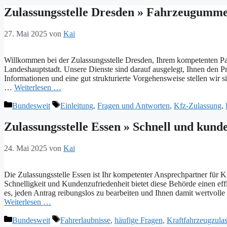
Zulassungsstelle Dresden » Fahrzeugumme
27. Mai 2025
von
Kai
Willkommen bei der Zulassungsstelle Dresden, Ihrem kompetenten Pa
Landeshauptstadt. Unsere Dienste sind darauf ausgelegt, Ihnen den Pr
Informationen und eine gut strukturierte Vorgehensweise stellen wir si
…
Weiterlesen …
Kategorien
Schlagwörter
Bundesweit
Einleitung
,
Fragen und Antworten
,
Kfz-Zulassung
,
Zulassungsstelle Essen » Schnell und kund
24. Mai 2025
von
Kai
Die Zulassungsstelle Essen ist Ihr kompetenter Ansprechpartner für 
Schnelligkeit und Kundenzufriedenheit bietet diese Behörde einen effi
es, jeden Antrag reibungslos zu bearbeiten und Ihnen damit wertvol
Weiterlesen …
Kategorien
Schlagwörter
Bundesweit
Fahrerlaubnisse
,
häufige Fragen
,
Kraftfahrzeugzula