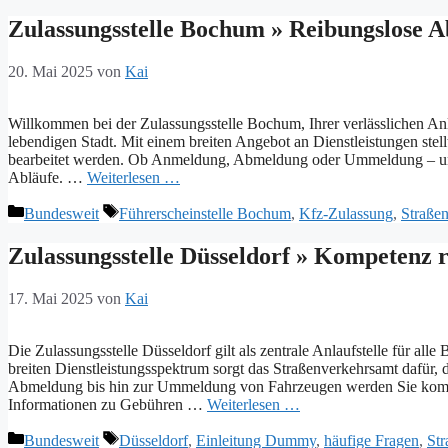
Zulassungsstelle Bochum » Reibungslose A
20. Mai 2025
von
Kai
Willkommen bei der Zulassungsstelle Bochum, Ihrer verlässlichen Anl
lebendigen Stadt. Mit einem breiten Angebot an Dienstleistungen stell
bearbeitet werden. Ob Anmeldung, Abmeldung oder Ummeldung – unser
Abläufe. …
Weiterlesen …
Kategorien
Schlagwörter
Bundesweit
Führerscheinstelle Bochum
,
Kfz-Zulassung
,
Straße
Zulassungsstelle Düsseldorf » Kompetenz
17. Mai 2025
von
Kai
Die Zulassungsstelle Düsseldorf gilt als zentrale Anlaufstelle für al
breiten Dienstleistungsspektrum sorgt das Straßenverkehrsamt dafür, 
Abmeldung bis hin zur Ummeldung von Fahrzeugen werden Sie kompet
Informationen zu Gebühren …
Weiterlesen …
Kategorien
Schlagwörter
Bundesweit
Düsseldorf
,
Einleitung Dummy
,
häufige Fragen
,
Str