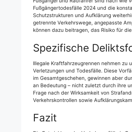
Fußgänger und Radfahrer sind nach wie vo
Fußgänger­todesfälle 2024 und die konsta
Schutzstrukturen und Aufklärung weiterh
getrennte Verkehrswege, angepasste Amp
können dazu beitragen, das Risiko für di
Spezifische Delikts
Illegale Kraftfahrzeugrennen nehmen zu 
Verletzungen und Todesfälle. Diese Vorf
im Gesamtgeschehen, gewinnen aber durc
an Bedeutung – nicht zuletzt durch ihre un
Frage nach der Wirksamkeit von Strafand
Verkehrskontrollen sowie Aufklärungska
Fazit